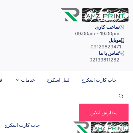
Skip
to
content
ساعت کاری
09:00am - 19:00pm
موبایل
09129629471
تماس با ما
02133611282
چاپ کارت اسکرچ
لیبل اسکرچ
خدمات
ق
سفارش آنلاین
چاپ کارت اسکرچ