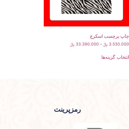
چاپ برچسب اسکرچ
3.530.000
﷼
–
33.390.000
﷼
محدوده
قیمت:
این
3.530.000 ﷼
انتخاب گزینه‌ها
محصول
تا
دارای
33.390.000 ﷼
انواع
مختلفی
می
باشد.
گزینه
ها
رمزپرینت
ممکن
است
در