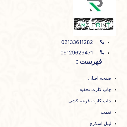
صفحه
محصول
انتخاب
شوند
02133611282
09129629471
فهرست :
صفحه اصلی
چاپ کارت تخفیف
چاپ کارت قرعه کشی
قیمت
لیبل اسکرچ