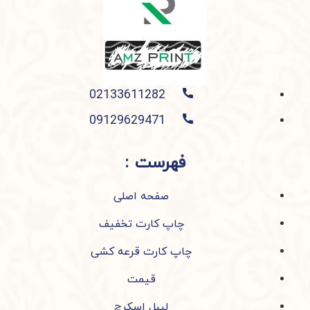
02133611282
09129629471
فهرست :
صفحه اصلی
چاپ کارت تخفیف
چاپ کارت قرعه کشی
قیمت
لیبل اسکرچ