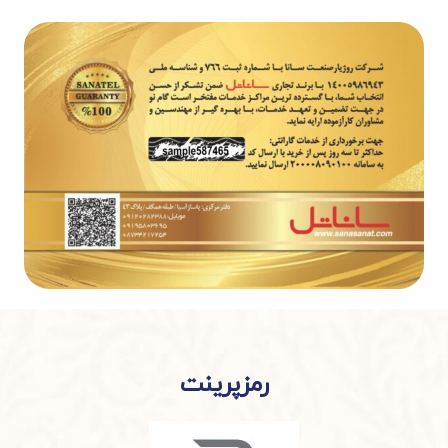
رمزپرینت