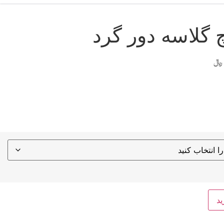
گلاسه دور گرد
محدوده
﷼
قیمت:
5.270.000 ﷼
تا
7.540.000 ﷼
ید