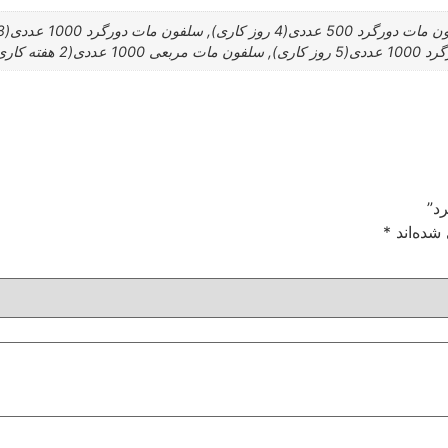
د”
شده‌اند
*