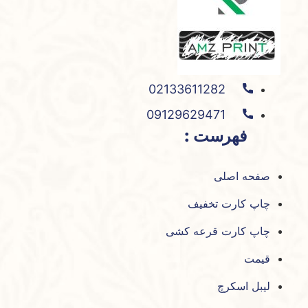
02133611282
09129629471
فهرست :
صفحه اصلی
چاپ کارت تخفیف
چاپ کارت قرعه کشی
قیمت
لیبل اسکرچ