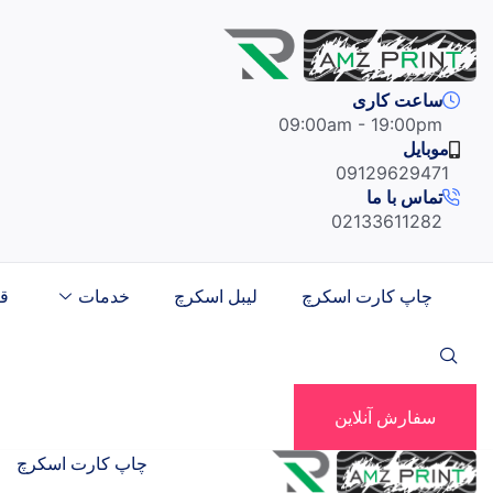
Ski
t
conten
ساعت کاری
09:00am - 19:00pm
موبایل
09129629471
تماس با ما
02133611282
چاپ کارت اسکرچ
لیبل اسکرچ
خدمات
ق
سفارش آنلاین
چاپ کارت اسکرچ