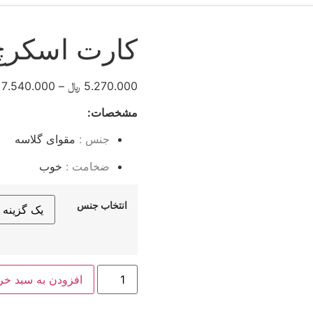
کارت اسکرچ 
5.270.000
﷼
–
7.540.000
مشخصات:
جنس :
مقوای گلاسه
ضخامت :
خوب
انتخاب جنس
کارت
افزودن به سبد خر
اسکرچ
گلاسه
دور