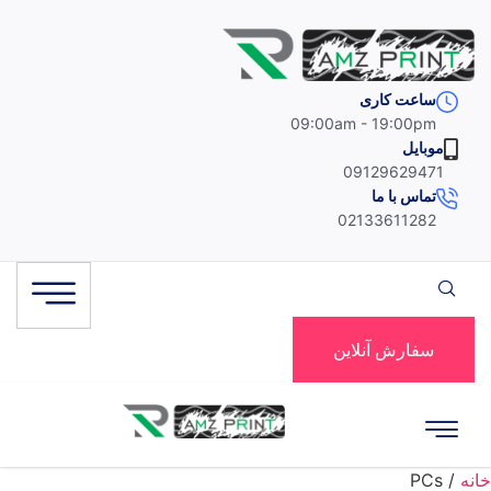
Ski
t
conten
ساعت کاری
09:00am - 19:00pm
موبایل
09129629471
تماس با ما
02133611282
سفارش آنلاین
خانه
/ PCs