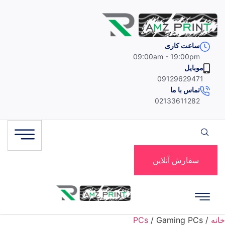
Ski
t
conten
ساعت کاری
09:00am - 19:00pm
موبایل
09129629471
تماس با ما
02133611282
سفارش آنلاین
خانه
/
/ Gaming PCs
PCs